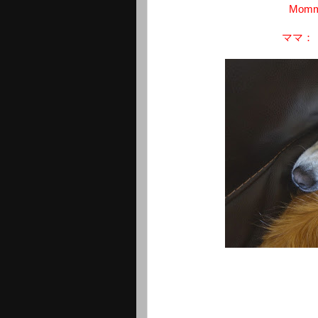
Mommy:
ママ：