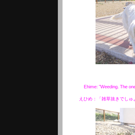
Ehime: "Weeding. The one 
えひめ：「雑草抜きでしゅ