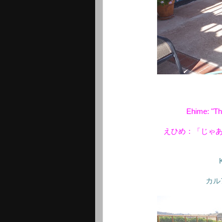
Ehime: "The
えひめ：「じゃ
カル