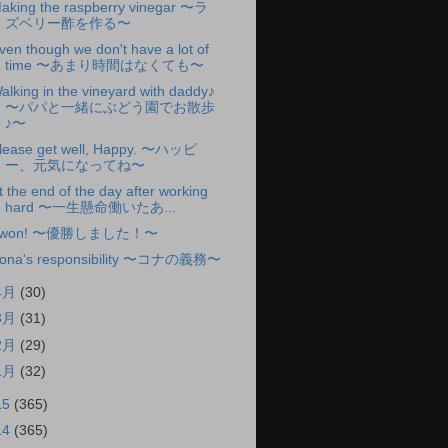
aking the raspberry vinegar 〜ラ
ズベリー酢を作る〜
ven though we don't have a lot of
time 〜あまり時間はなくても〜
alking in the vineyard with daddy♪
〜パパと一緒にぶどう園でお散歩
♪〜
lease get well, Happy. 〜ハッピ
ー、元気になってね〜
t the end of the day after working
hard 〜一生懸命働いたあ...
I won! 〜優勝しました！〜
ona's responsibility 〜コナの義務〜
4月
(30)
3月
(31)
2月
(29)
1月
(32)
15
(365)
14
(365)