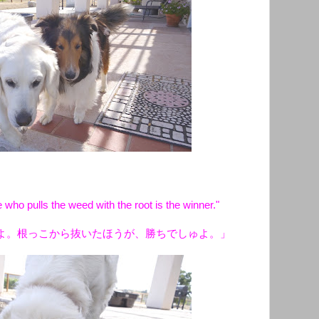
who pulls the weed with the root is the winner."
よ。根っこから抜いたほうが、勝ちでしゅよ。」