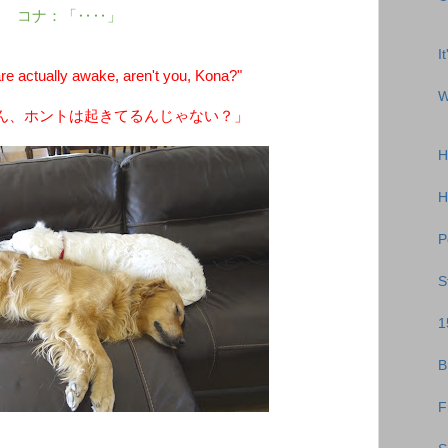
コナ：「‥‥」
I
 actually awake, aren't you, Kona?"
W
ん、ホントは起きてるんじゃない？」
H
H
P
S
1
B
F