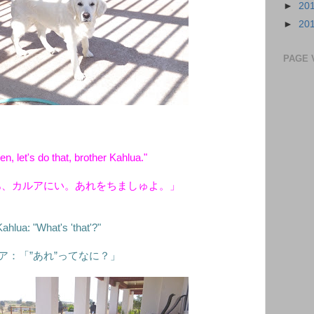
►
20
►
20
PAGE 
n, let's do that, brother Kahlua."
あ、カルアにい。あれをちましゅよ。」
Kahlua: "What's 'that'?"
ア：「”あれ”ってなに？」