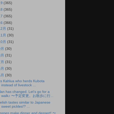
19
(365)
18
(365)
17
(365)
16
(366)
12月
(31)
11月
(30)
10月
(31)
9月
(30)
8月
(31)
7月
(31)
6月
(30)
5月
(30)
t's Kahlua who herds Kubota
instead of livestock ...
lan has changed. Let's go for a
walk♪ 〜予定変更。お散歩に行...
elish tastes similar to Japanese
sweet pickles!? ...
repes make dinner and dessert! 〜