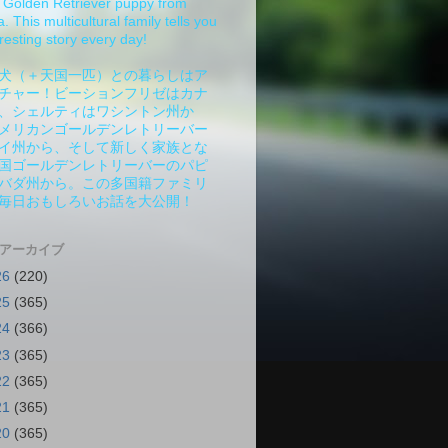
Golden Retriever puppy from
 This multicultural family tells you
resting story every day!
犬（＋天国一匹）との暮らしはア
チャー！ビーションフリゼはカナ
、シェルティはワシントン州か
メリカンゴールデンレトリーバー
イ州から、そして新しく家族とな
国ゴールデンレトリーバーのパピ
バダ州から。この多国籍ファミリ
毎日おもしろいお話を大公開！
 アーカイブ
26
(220)
25
(365)
24
(366)
23
(365)
22
(365)
21
(365)
20
(365)