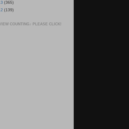
13
(365)
12
(139)
VIEW COUNTING♪ PLEASE CLICK!