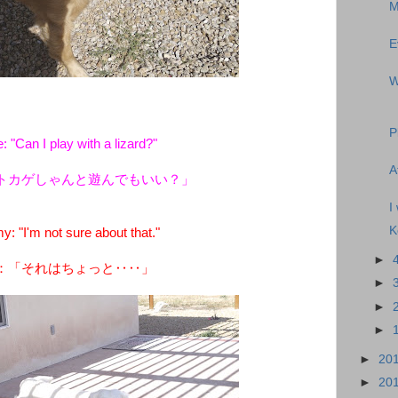
M
E
W
P
 "Can I play with a lizard?"
A
トカゲしゃんと遊んでもいい？」
K
 "I'm not sure about that."
►
：「それはちょっと‥‥」
►
►
►
►
20
►
20