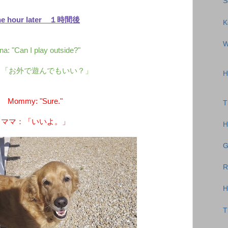
S
e hour later １時間後
K
W
na: "Can I play outside?"
：「お外で遊んでもいい？」
H
Mommy: "Sure."
T
ママ：「いいよ。」
H
G
R
H
T