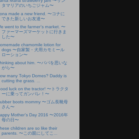
anta Maria strawberry jam 〜サン
タマリアのいちごジャム〜
ona made a new friend. 〜コナに
できた新しいお友達〜
e went to the farmer's market. 〜
ファーマーズマーケットに行きま
した〜
omemade chamomile lotion for
dogs 〜自家製・犬用カモミール
ローション〜
hinking about him. 〜パパを思いな
がら〜
ow many Tokyo Domes? Daddy is
cutting the grass. ...
ood luck on the tractor! 〜トラクタ
ーに乗ってガンバレ！〜
ubber boots mommy 〜ゴム長靴母
さん〜
appy Mother's Day 2016 〜2016年
母の日〜
hese children are so like their
parents. 〜この親にしてこ...