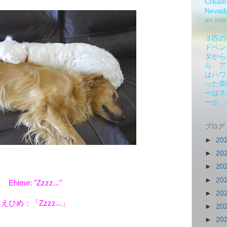
Cream 
Nevada.
an inte
３匹の
ドベン
ダから
ら、ア
はハワ
った英
ーはネ
ーが、
ブログ
►
20
►
20
►
20
►
20
Ehime: "Zzzz..."
►
20
えひめ：「Zzzz...」
►
20
►
20