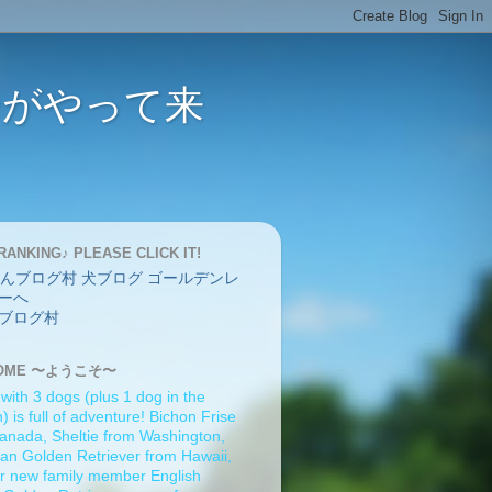
バーがやって来
RANKING♪ PLEASE CLICK IT!
ブログ村
OME 〜ようこそ〜
 with 3 dogs (plus 1 dog in the
 is full of adventure! Bichon Frise
anada, Sheltie from Washington,
an Golden Retriever from Hawaii,
r new family member English