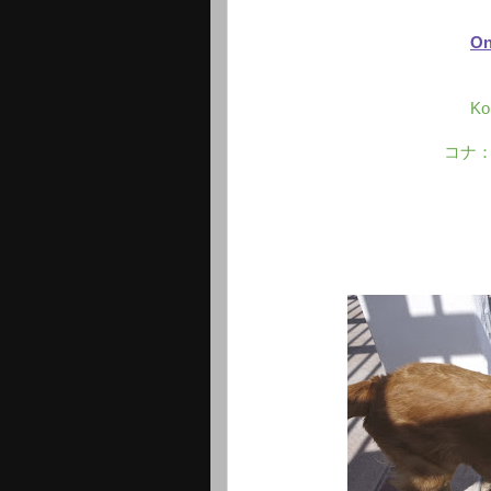
On
Ko
コナ