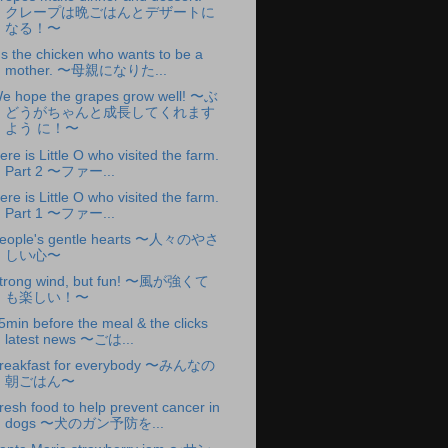
クレープは晩ごはんとデザートに
なる！〜
t's the chicken who wants to be a
mother. 〜母親になりた...
e hope the grapes grow well! 〜ぶ
どうがちゃんと成長してくれます
よう に！〜
ere is Little O who visited the farm.
Part 2 〜ファー...
ere is Little O who visited the farm.
Part 1 〜ファー...
eople's gentle hearts 〜人々のやさ
しい心〜
trong wind, but fun! 〜風が強くて
も楽しい！〜
5min before the meal & the clicks
latest news 〜ごは...
reakfast for everybody 〜みんなの
朝ごはん〜
resh food to help prevent cancer in
dogs 〜犬のガン予防を...