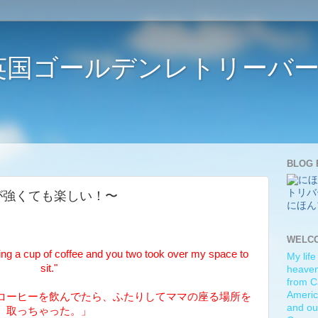
ife 〜英国ゴールデンレトリー
BLOG 
n! 〜風が強くても楽しい！〜
にほん
WELC
ng a cup of coffee and you two took over my space to
My life
sit."
heaven)
from C
Americ
コーヒーを飲んでたら、ふたりしてママの座る場所を
and ou
取っちゃった。」