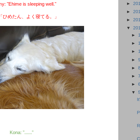
►
20
 "Ehime is sleeping well."
►
20
「ひめたん、よく寝てる。」
►
20
▼
20
►
►
►
►
►
►
►
▼
I
P
R
Kona: "......"
C