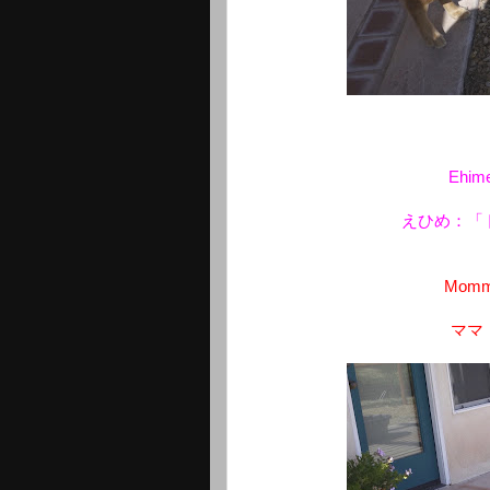
Ehime:
えひめ：「
Mommy:
ママ