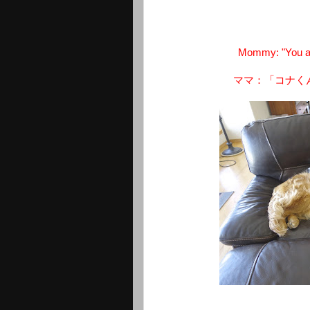
Mommy: "You are
ママ：「コナく