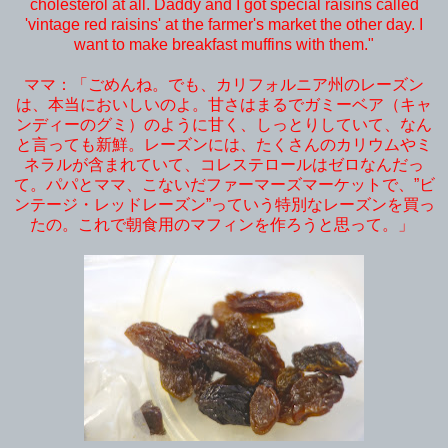
cholesterol at all. Daddy and I got special raisins called
'vintage red raisins' at the farmer's market the other day. I
want to make breakfast muffins with them."
ママ：「ごめんね。でも、カリフォルニア州のレーズン
は、本当においしいのよ。甘さはまるでガミーベア（キャ
ンディーのグミ）のように甘く、しっとりしていて、なん
と言っても新鮮。レーズンには、たくさんのカリウムやミ
ネラルが含まれていて、コレステロールはゼロなんだっ
て。パパとママ、こないだファーマーズマーケットで、”ビ
ンテージ・レッドレーズン”っていう特別なレーズンを買っ
たの。これで朝食用のマフィンを作ろうと思って。」