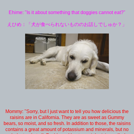
Ehime: "Is it about something that doggies cannot eat?"
えひめ：「犬が食べられないもののお話しでしゅか？」
Mommy: "Sorry, but I just want to tell you how delicious the
raisins are in California. They are as sweet as Gummy
bears, so moist, and so fresh. In addition to those, the raisins
contains a great amount of potassium and minerals, but no