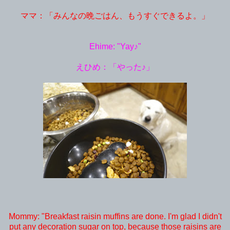
ママ：「みんなの晩ごはん、もうすぐできるよ。」
Ehime: "Yay♪"
えひめ：「やった♪」
Mommy: "Breakfast raisin muffins are done. I'm glad I didn't
put any decoration sugar on top, because those raisins are