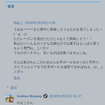
返信
のえこ
2016年2月20日 0:28
うおおーーーまた夜中に美味しそうなものを見てしまったヽ
(｀д´；)ﾉ
ただレーズンを混ぜただけじゃなくて美味しそう！！
私はたいへんものぐさな主婦なのでお菓子はもっぱら買う、
もらう専門(o_ _)ノ彡☆
うちのダンナさん、甘いものほぼ食べませんしね。
そんな私がわんこのためならお芋ボールをせっせと手作り。
カリフォルニアまでお芋ボールを遠投できればねえ…(o_ _)
ノ彡☆
返信
返信
Golden Mommy
2016年2月20日 15:37
のえこさん