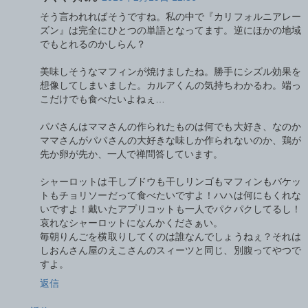
そう言われればそうですね。私の中で『カリフォルニアレー
ズン』は完全にひとつの単語となってます。逆にほかの地域
でもとれるのかしらん？
美味しそうなマフィンが焼けましたね。勝手にシズル効果を
想像してしまいました。カルアくんの気持ちわかるわ。端っ
こだけでも食べたいよねぇ…
パパさんはママさんの作られたものは何でも大好き、なのか
ママさんがパパさんの大好きな味しか作られないのか、鶏が
先か卵が先か、一人で禅問答しています。
シャーロットは干しブドウも干しリンゴもマフィンもバケッ
トもチョリソーだって食べたいですよ！ハハは何にもくれな
いですよ！戴いたアプリコットも一人でパクパクしてるし！
哀れなシャーロットになんかくださぁい。
毎朝りんごを横取りしてくのは誰なんでしょうねぇ？それは
しおんさん屋のえこさんのスィーツと同じ、別腹ってやつで
すよ。
返信