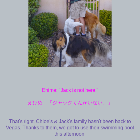
Ehime: "Jack is not here."
えひめ：「ジャックくんがいない。」
That's right. Chloe's & Jack's family hasn't been back to
Vegas. Thanks to them, we got to use their swimming pool
this afternoon.