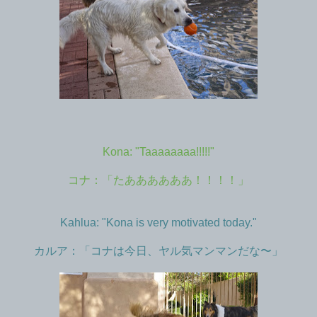
Kona: "Taaaaaaaa!!!!!"
コナ：「たああああああ！！！！」
Kahlua: "Kona is very motivated today."
カルア：「コナは今日、ヤル気マンマンだな〜」