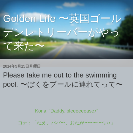
Golden Life 〜英国ゴール
デンレトリーバーがやっ
て来た〜
2014年9月15日月曜日
Please take me out to the swimming
pool. 〜ぼくをプールに連れてって〜
Kona: "Daddy, pleeeeeease♪"
コナ：「ねえ、パパ〜、おねが〜〜〜〜い♪」