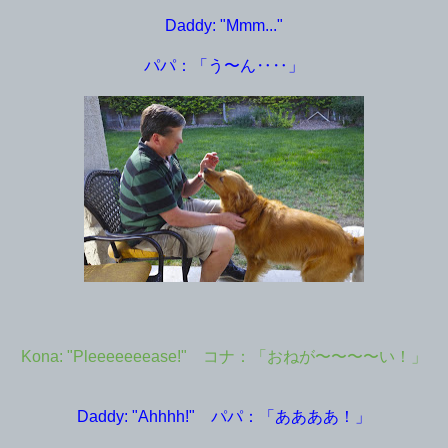
Daddy: "Mmm..."
パパ：「う〜ん‥‥」
Kona: "Pleeeeeeease!"
コナ：「おねが〜〜〜〜い！」
Daddy: "Ahhhh!" パパ：「ああああ！」