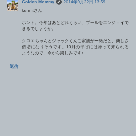
Golden Mommy
2014年9月22日 13:59
kermitさん
ホント。今年はあとどれくらい、プールをエンジョイで
きるでしょうか。
クロエちゃんとジャックくんご家族が一緒だと、楽しさ
倍増になりそうです。10月の半ばには帰って来られる
ようなので、今から楽しみです♪
返信