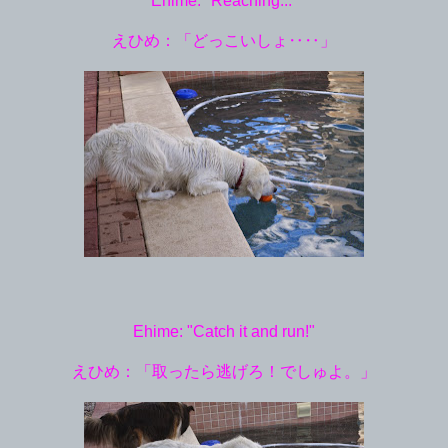
Ehime: "Reaching..."
えひめ：「どっこいしょ‥‥」
Ehime: "Catch it and run!"
えひめ：「取ったら逃げろ！でしゅよ。」