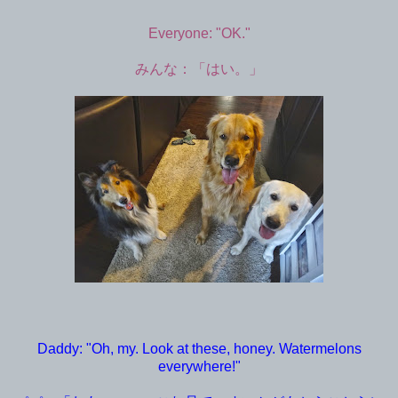
Everyone: "OK."
みんな：「はい。」
Daddy: "Oh, my. Look at these, honey. Watermelons
everywhere!"