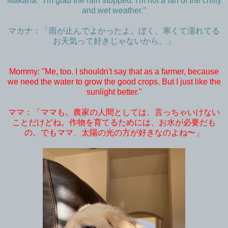
Makana: "I'm glad the rain stopped. I'm not a fan of the chilly
and wet weather."
マカナ：「雨が止んでよかったよ。ぼく、寒くて濡れてる
お天気って好きじゃないから。」
Mommy: "Me, too. I shouldn't say that as a farmer, because
we need the water to grow the good crops. But I just like the
sunlight better."
ママ：「ママも。農家の人間としては、言っちゃいけない
ことだけどね。作物を育てるためには、お水が必要だも
の。でもママ、太陽の光の方が好きなのよね〜」