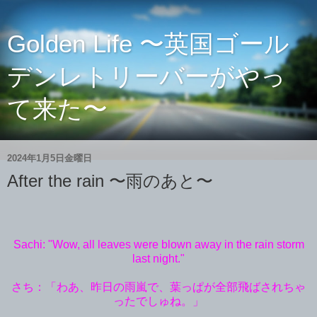
Golden Life 〜英国ゴール
デンレトリーバーがやっ
て来た〜
2024年1月5日金曜日
After the rain 〜雨のあと〜
Sachi: "Wow, all leaves were blown away in the rain storm
last night."
さち：「わあ、昨日の雨嵐で、葉っぱが全部飛ばされちゃ
ったでしゅね。」