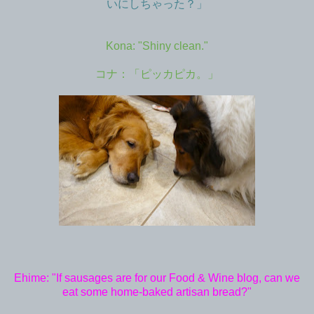
いにしちゃった？」
Kona: "Shiny clean."
コナ：「ピッカピカ。」
Ehime: "If sausages are for our Food & Wine blog, can we
eat some home-baked artisan bread?"