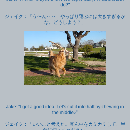
do?"
ジェイク：「う〜ん‥‥ やっぱり運ぶには大きすぎるか
な。どうしよう？」
Jake: "I got a good idea. Let's cut it into half by chewing in
the middle♪"
ジェイク：「いいこと考えた。真ん中をカミカミして、半
分に切っちゃおう♪」