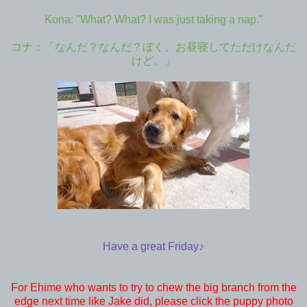
Kona: "What? What? I was just taking a nap."
コナ：「なんだ？なんだ？ぼく、お昼寝してただけなんだ
けど。」
Have a great Friday♪
For Ehime who wants to try to chew the big branch from the
edge next time like Jake did, please click the puppy photo