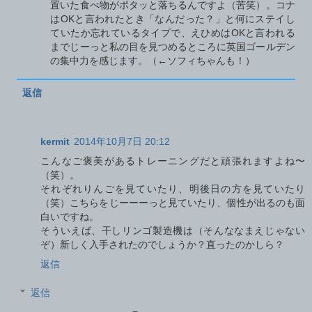
置いた食べ物がポタッと落ちるんですよ（苦笑）。コナ
はOKと言われたとき「なんだった？」と何にステイし
ていたか忘れているタイプで、えひめはOKと言われる
までじーっと私の目を見つめるところに英国ゴールデン
の集中力を感じます。（←ソフィちゃんも！）
返信
kermit
2014年10月7日 20:12
こんなご褒美があるトレーニングだと頑張れますよね〜
（笑）。
それぞれりんごを見ていたり、明後日の方を見ていたり
（笑）こちらをじーーーっと見ていたり、個性が出るのも面
白いですね。
そういえば、干しリンゴ製造機は（そんななまえじゃない
ぞ）新しく入手されたのでしょうか？直ったのかしら？
返信
返信