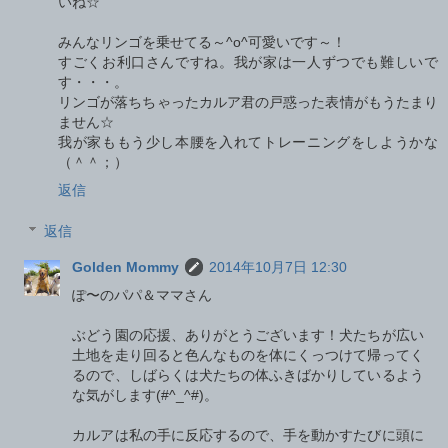
いね☆
みんなリンゴを乗せてる～^o^可愛いです～！
すごくお利口さんですね。我が家は一人ずつでも難しいで
す・・・。
リンゴが落ちちゃったカルア君の戸惑った表情がもうたまり
ません☆
我が家ももう少し本腰を入れてトレーニングをしようかな
（＾＾；）
返信
返信
Golden Mommy
2014年10月7日 12:30
ぽ〜のパパ＆ママさん
ぶどう園の応援、ありがとうございます！犬たちが広い
土地を走り回ると色んなものを体にくっつけて帰ってく
るので、しばらくは犬たちの体ふきばかりしているよう
な気がします(#^_^#)。
カルアは私の手に反応するので、手を動かすたびに頭に