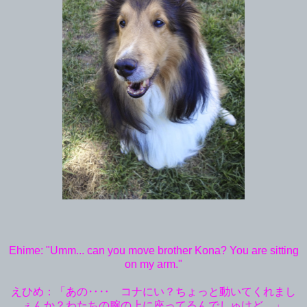
Ehime: "Umm... can you move brother Kona? You are sitting
on my arm."
えひめ：「あの‥‥ コナにい？ちょっと動いてくれまし
ぇんか？わたちの腕の上に座ってるんでしゅけど。」