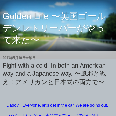
Golden Life 〜英国ゴール
デンレトリーバーがやっ
て来た〜
2013年5月10日金曜日
Fight with a cold! In both an American
way and a Japanese way. 〜風邪と戦
え！アメリカンと日本式の両方で〜
Daddy: "Everyone, let's get in the car. We are going out."
パパ：「みんな〜、車に乗って〜。おでかけだよ。」