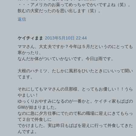
・・・アメリカのお薬ってめっちゃでかいですよね（笑）。
飲むの大変だったのを思い出します（笑）。
返信
ケイチィまま
2013年5月10日 22:44
ママさん、大丈夫ですか？今年は５月だというのにとっても
寒かったり、
なんだか体がついていかないです。今日は雨です。
大根のハチミツ、たしかに風邪をひいたときにいいって聞い
てます。
それにしてもママさんの旦那様、とってもお優しい！！うら
やましい！
ゆっくりおやすみになるのが一番かと。ケイチィ家もぱぱの
GWが始まりました。
なのに急に夕方仕事にでたので私の職場に迎えにきてもらっ
て２台で外食しに
でかけました。実は昨日もぱぱを迎えに行って外食してきた
んですよ。