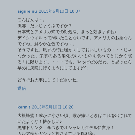
sigureinu
2013年5月10日 18:07
こんばんは～。
風邪、だいじょうぶですか？
日本式とアメリカ式での対処法、きっと効きますね♪
デイクウィルって聞いたことないです。アメリカのお薬なん
ですね。鮮やかな色ですね～。
そうですね。風邪の時は暖かくしておいしいもの・・・じゃ
なかった、栄養のある消化のいいものを食べてとにかく寝
る！に限ります。・・・でも、やっぱだめだわ、と思ったら
早めに病院に行くようにしてます(^^;
どうぞお大事にしてくださいね。
返信
kermit
2013年5月10日 18:26
大根蜂蜜！確かに小さい頃、喉が痛いときはこれを出されて
いたような！懐かしい♪
黒酢ドリンク、傘つきでオシャレカクテルに変身！
カルア様がガシッと押さえている風邪薬。