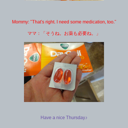
Mommy: "That's right. I need some medication, too."
ママ：「そうね。お薬も必要ね。」
Have a nice Thursday♪