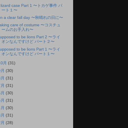
 lizard case Part 1 〜トカゲ事件 パ
ート１〜
n a clear fall day 〜秋晴れの日に〜
aking care of costume 〜コスチュ
ームのお手入れ〜
upposed to be lions Part 2 〜ライ
オンなんですけど パート２〜
upposed to be lions Part 1 〜ライ
オンなんですけど パート１〜
10月
(31)
9月
(30)
8月
(31)
7月
(31)
6月
(30)
5月
(31)
4月
(30)
3月
(31)
2月
(28)