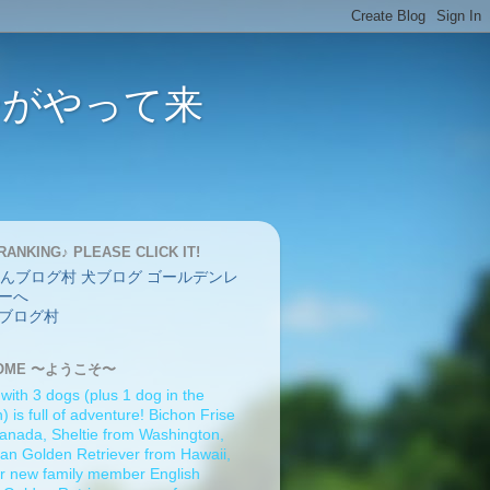
バーがやって来
RANKING♪ PLEASE CLICK IT!
ブログ村
OME 〜ようこそ〜
 with 3 dogs (plus 1 dog in the
 is full of adventure! Bichon Frise
anada, Sheltie from Washington,
an Golden Retriever from Hawaii,
r new family member English