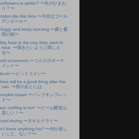
unflowers in winter? 〜冬のひまわ
り？〜
olden Ale this time 〜今回はゴール
デンエール〜
 foggy and misty morning 〜霧と霧
雨の朝〜
hey hear in the way they want to
hear. 〜聞きたいように聞こえ
る〜
ork ornaments 〜コルクのオーナ
メント〜
itcoin 〜ビットコイン〜
here will be a good thing after the
rain. 〜雨のあとには...
umpkin bread 〜パンプキンブレッ
ド〜
eer crafting is fun! 〜ビール醸造は
楽しい！〜
owel-drying 〜タオルドライ〜
sn't there anything fun? 〜何か楽し
いこと、ない？〜