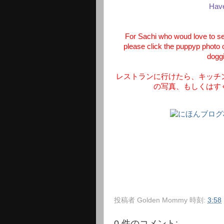
Have
For Sachi who woud love to see
please click the puppyp photo o
doggi
レストランに行けたら、キッチ
の写真、もしくはす
投稿者
Golden Mommy
時刻:
3:58
0 件のコメント: