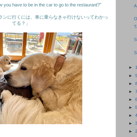
you have to be in the car to go to the restaurant?"
A
ランに行くには、車に乗らなきゃ行けないってわかっ
O
てる？」
T
S
S
►
►
►
►
►
►
►
►
►