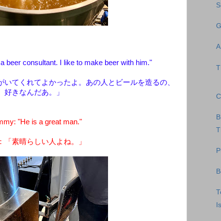
S
G
A
 beer consultant. I like to make beer with him."
T
がいてくれてよかったよ。あの人とビールを造るの、
好きなんだあ。」
C
B
my: "He is a great man."
T
：「素晴らしい人よね。」
P
B
T
I