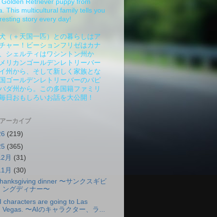
Golden Retriever puppy from
 This multicultural family tells you
resting story every day!
犬（＋天国一匹）との暮らしはア
チャー！ビーションフリゼはカナ
、シェルティはワシントン州か
メリカンゴールデンレトリーバー
イ州から、そして新しく家族とな
国ゴールデンレトリーバーのパピ
バダ州から。この多国籍ファミリ
毎日おもしろいお話を大公開！
 アーカイブ
26
(219)
25
(365)
12月
(31)
11月
(30)
hanksgiving dinner 〜サンクスギビ
ングディナー〜
I characters are going to Las
Vegas. 〜AIのキャラクター、ラ...