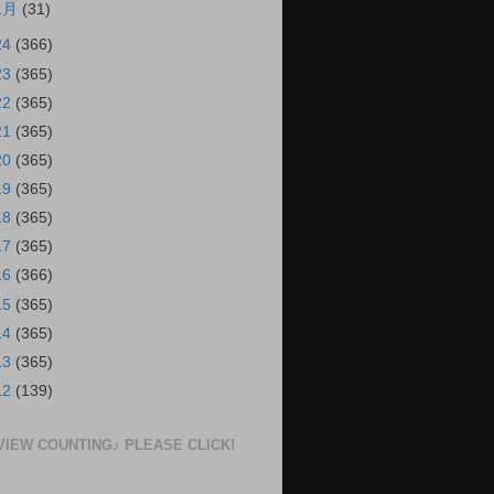
1月
(31)
24
(366)
23
(365)
22
(365)
21
(365)
20
(365)
19
(365)
18
(365)
17
(365)
16
(366)
15
(365)
14
(365)
13
(365)
12
(139)
VIEW COUNTING♪ PLEASE CLICK!