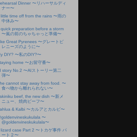
ehearsal Dinner 〜リハーサルディ
ナー〜
 little time off from the rains 〜雨の
中休み〜
 quick preparation before a storm
〜嵐の前のちゃちゃっと準備〜
ike Great Pyrenees 〜グレートピ
レニーズのように〜
y DIY? 〜私のDIY?〜
taying home 〜お留守番〜
I story No.2 〜AIストーリー第二
弾〜
he cannot stay away from food. 〜
食べ物から離れられない〜
akiniku beef, the new dish 〜新メ
ニュー、焼肉ビーフ〜
ahlua & Kalbi 〜カルアとカルビ〜
goldenvineskukulala 〜
@goldenvineskukulala〜
 lizard case Part 2 〜トカゲ事件 パ
ート２〜