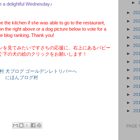
►
 a delightful Wednesday♪
►
20
►
20
 the kitchen if she was able to go to the restaurant,
n the right above or a dog picture below to vote for a
►
20
e blog ranking. Thank you!
►
20
►
20
ンを見てみたいですさちの応援に、右上にあるパピー
►
20
ぐ下の犬の絵のクリックをお願いします！
►
20
►
20
にほんブログ村
►
20
►
20
►
20
►
20
►
20
PAGE 