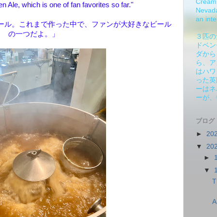
Cream 
n Ale, which is one of fan favorites so far."
Nevada.
an inte
ール。これまで作った中で、ファンが大好きなビール
の一つだよ。」
３匹の
ドベン
ダから
ら、ア
はハワ
った英
ーはネ
ーが、
ブログ
►
20
▼
20
►
▼
T
A