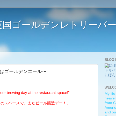
ife 〜英国ゴールデンレトリー
BLOG 
me 〜今回はゴールデンエール〜
にほん
WELC
er brewing day at the restaurant space!"
My life
heaven)
ンのスペースで、またビール醸造デー！」
from C
Americ
and ou