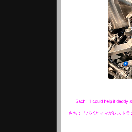
Sachi: "I could help if daddy
さち：「パパとママがレストラ