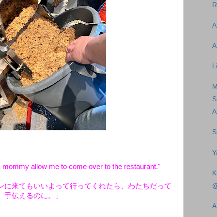
R
A
A
L
M
S
A
S
Y
 & mommy allow me to come over to the restaurant."
K
@
ンに来てもいいよって行ってくれたら、わたちだって
手伝えるのに。」
A