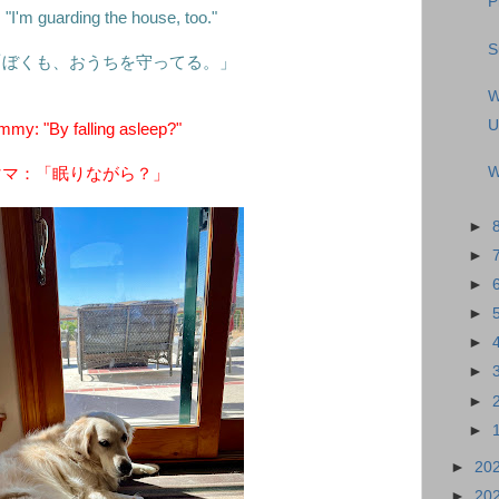
P
"I'm guarding the house, too."
S
「ぼくも、おうちを守ってる。」
W
U
my: "By falling asleep?"
W
ママ：「眠りながら？」
►
►
►
►
►
►
►
►
►
20
►
20