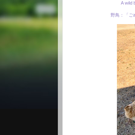
A wild 
野鳥：「ご