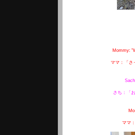
Mommy: "Wh
ママ：「さ
Sachi
さち：「
Mom
ママ