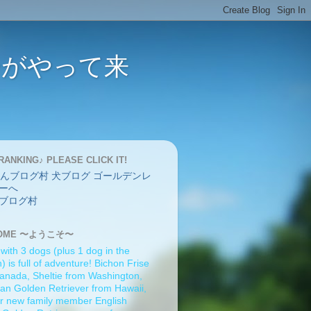
バーがやって来
RANKING♪ PLEASE CLICK IT!
ブログ村
OME 〜ようこそ〜
 with 3 dogs (plus 1 dog in the
 is full of adventure! Bichon Frise
anada, Sheltie from Washington,
an Golden Retriever from Hawaii,
r new family member English