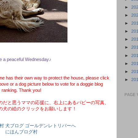
►
20
►
20
►
20
►
20
►
20
►
20
►
20
e a peaceful Wednesday♪
►
20
►
20
 has their own way to protect the house, please click
►
20
bove or a dog picture below to vote for a doggie blog
ranking. Thank you!
PAGE 
のだと思うママの応援に、右上にあるパピーの写真、
の犬の絵のクリックをお願いします！
にほんブログ村