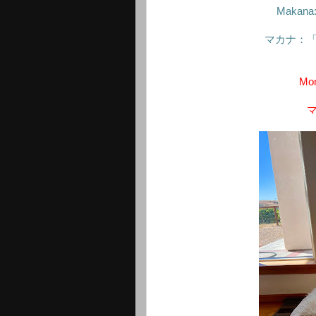
Makana: 
マカナ：
Mom