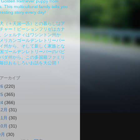
Golden Retriever puppy from
 This multicultural family tells you
resting story every day!
犬（＋天国一匹）との暮らしはア
チャー！ビーションフリゼはカナ
、シェルティはワシントン州か
メリカンゴールデンレトリーバー
イ州から、そして新しく家族とな
国ゴールデンレトリーバーのパピ
バダ州から。この多国籍ファミリ
毎日おもしろいお話を大公開！
 アーカイブ
26
(220)
25
(365)
24
(366)
12月
(31)
11月
(30)
10月
(31)
9月
(30)