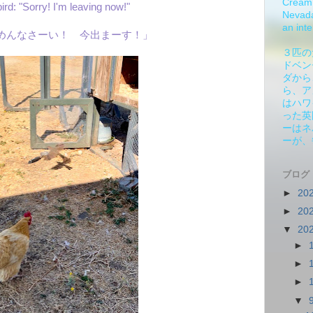
Cream 
bird: "Sorry! I'm leaving now!"
Nevada.
an inte
めんなさーい！ 今出まーす！」
３匹の
ドベン
ダから
ら、ア
はハワ
った英
ーはネ
ーが、
ブログ
►
20
►
20
▼
20
►
►
►
▼