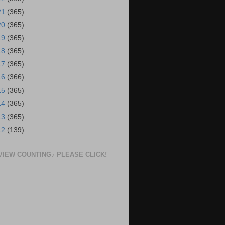
21
(365)
20
(365)
19
(365)
18
(365)
17
(365)
16
(366)
15
(365)
14
(365)
13
(365)
12
(139)
VIEW COUNTING♪ PLEASE CLICK!