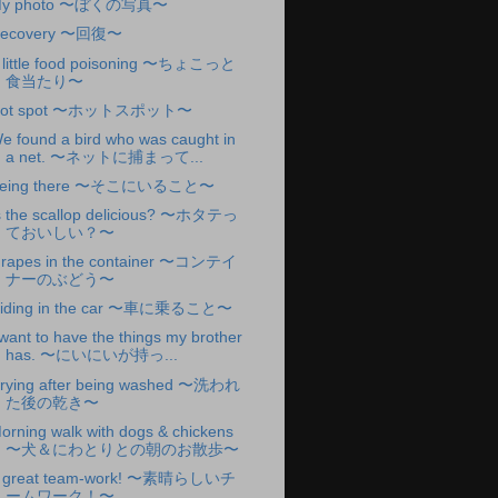
y photo 〜ぼくの写真〜
ecovery 〜回復〜
 little food poisoning 〜ちょこっと
食当たり〜
ot spot 〜ホットスポット〜
e found a bird who was caught in
a net. 〜ネットに捕まって...
eing there 〜そこにいること〜
s the scallop delicious? 〜ホタテっ
ておいしい？〜
rapes in the container 〜コンテイ
ナーのぶどう〜
iding in the car 〜車に乗ること〜
 want to have the things my brother
has. 〜にいにいが持っ...
rying after being washed 〜洗われ
た後の乾き〜
orning walk with dogs & chickens
〜犬＆にわとりとの朝のお散歩〜
 great team-work! 〜素晴らしいチ
ームワーク！〜