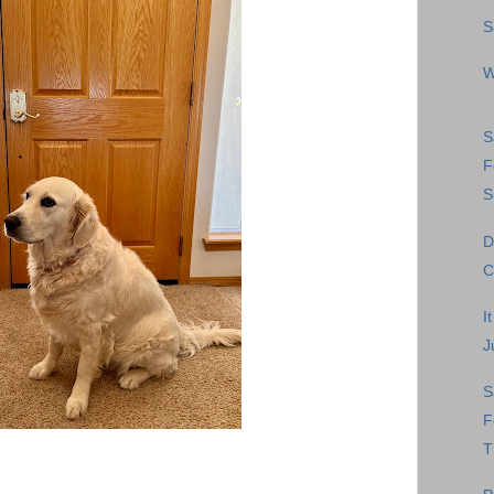
S
W
S
F
S
D
C
I
J
S
F
T