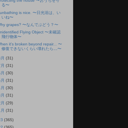
rotecting the house 〜おうちを守
る〜
unbathing is nice. 〜日光浴は、い
いね〜
hy grapes? 〜なんでぶどう？〜
nidentified Flying Object 〜未確認
飛行物体〜
hen it's broken beyond repair... 〜
修復できないくらい壊れたら‥‥〜
8月
(31)
7月
(31)
6月
(30)
5月
(31)
4月
(30)
3月
(31)
2月
(29)
1月
(31)
23
(365)
22
(365)