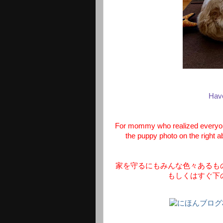
Hav
For mommy who realized everyone
the puppy photo on the right a
家を守るにもみんな色々あるも
もしくはすぐ下