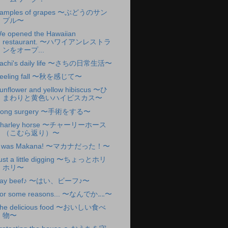
amples of grapes 〜ぶどうのサン
プル〜
e opened the Hawaiian
restaurant. 〜ハワイアンレストラ
ンをオープ...
achi's daily life 〜さちの日常生活〜
eeling fall 〜秋を感じて〜
unflower and yellow hibiscus 〜ひ
まわりと黄色いハイビスカス〜
ong surgery 〜手術をする〜
harley horse 〜チャーリーホース
（こむら返り）〜
t was Makana! 〜マカナだった！〜
ust a little digging 〜ちょっとホリ
ホリ〜
ay beef♪ 〜はい、ビーフ♪〜
or some reasons... 〜なんでか‥‥〜
he delicious food 〜おいしい食べ
物〜