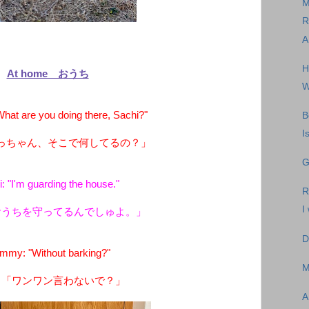
M
R
A
H
At home おうち
W
at are you doing there, Sachi?"
B
I
っちゃん、そこで何してるの？」
G
: "I'm guarding the house."
R
I
おうちを守ってるんでしゅよ。」
D
my: "Without barking?"
M
：「ワンワン言わないで？」
A