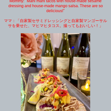
Mommy: "Mahi mahi tacos with house-made sesame
dressing and house-made mango salsa. These are so
delicious!"
ママ：「自家製セサミドレッシングと自家製マンゴーサル
サを乗せた、マヒマヒタコス。撮ってもおいしい！」