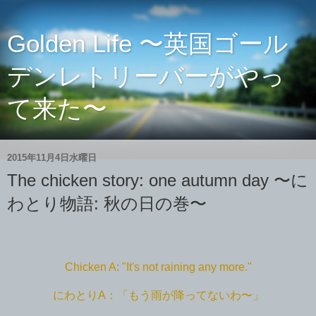
Golden Life 〜英国ゴール
デンレトリーバーがやっ
て来た〜
2015年11月4日水曜日
The chicken story: one autumn day 〜に
わとり物語: 秋の日の巻〜
Chicken A: "It's not raining any more."
にわとりA：「もう雨が降ってないわ〜」