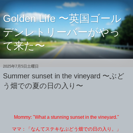
Golden Life 〜英国ゴール
デンレトリーバーがやっ
て来た〜
2025年7月5日土曜日
Summer sunset in the vineyard 〜ぶど
う畑での夏の日の入り〜
Mommy: "What a stunning sunset in the vineyard."
ママ：「なんてステキなぶどう畑での日の入り。」