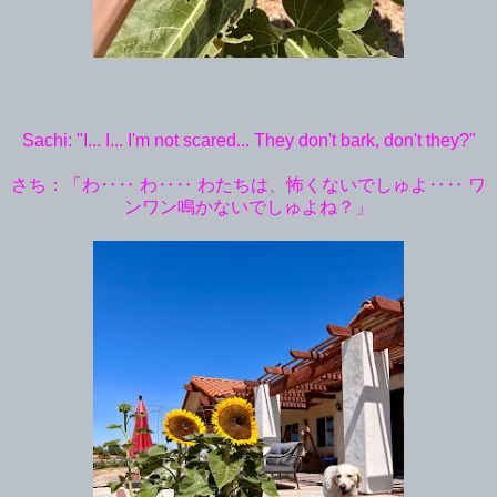
Sachi: "I... I... I'm not scared... They don't bark, don't they?"
さち：「わ‥‥ わ‥‥ わたちは、怖くないでしゅよ‥‥ ワ
ンワン鳴かないでしゅよね？」