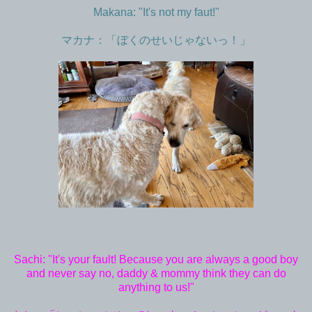
Makana: "It's not my faut!"
マカナ：「ぼくのせいじゃないっ！」
Sachi: "It's your fault! Because you are always a good boy
and never say no, daddy & mommy think they can do
anything to us!"