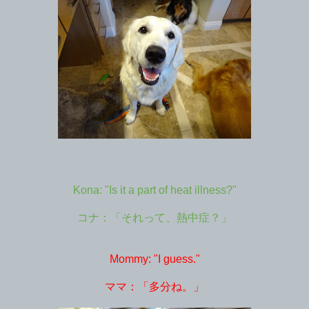
Kona: "Is it a part of heat illness?"
コナ：「それって、熱中症？」
Mommy: "I guess."
ママ：「多分ね。」