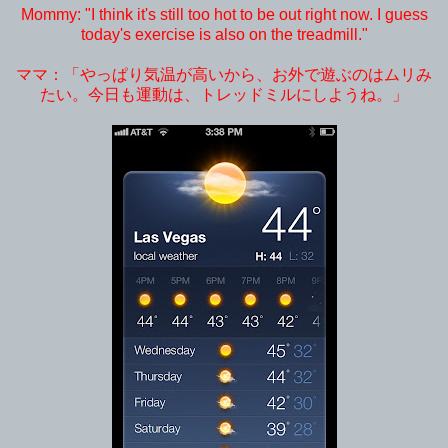
Mommy: "I think it's still too hot to be out right now. I guess
today's exercise is also on the treadmill."
ママ：「やっぱり気温が高いから、お外で遊ぶのはムリみ
たい。今日も運動は、トレッドミルにしようね。」