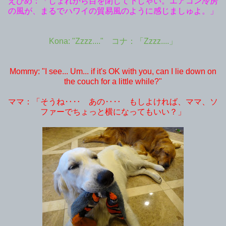
えひめ：「しょれから目を閉じて下しゃい。エアコン冷房
の風が、まるでハワイの貿易風のように感じましゅよ。」
Kona: "Zzzz...." コナ：「Zzzz....」
Mommy: "I see... Um... if it's OK with you, can I lie down on
the couch for a little while?"
ママ：「そうね‥‥ あの‥‥ もしよければ、ママ、ソ
ファーでちょっと横になってもいい？」