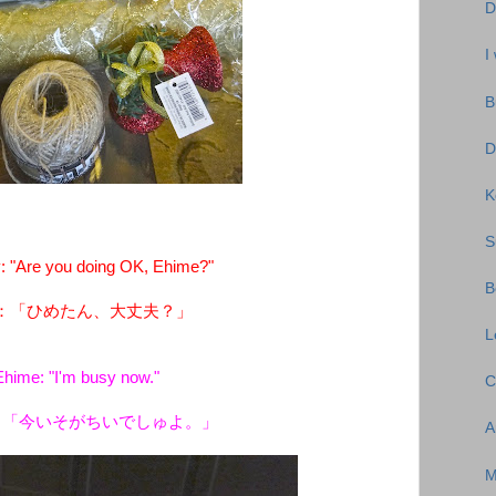
D
I
B
D
K
S
"Are you doing OK, Ehime?"
B
：「ひめたん、大丈夫？」
L
Ehime: "I'm busy now."
C
：「今いそがちいでしゅよ。」
A
M