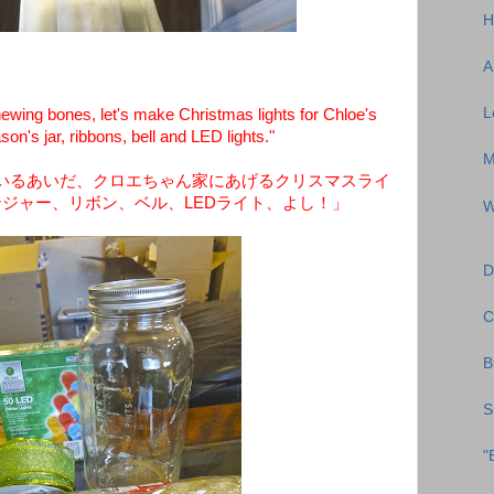
H
A
L
wing bones, let's make Christmas lights for Chloe's
son's jar, ribbons, bell and LED lights."
M
いるあいだ、クロエちゃん家にあげるクリスマスライ
ジャー、リボン、ベル、LEDライト、よし！」
W
D
C
B
S
"