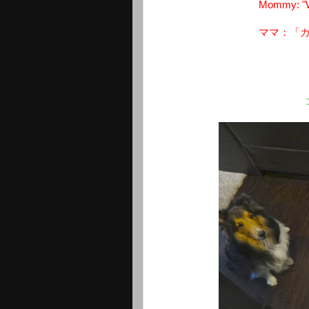
Mommy: "W
ママ：「