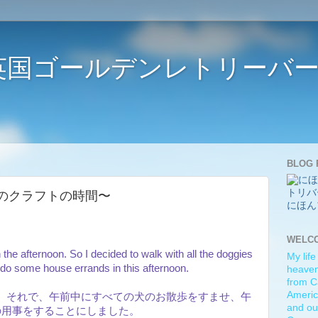
ife 〜英国ゴールデンレトリー
BLOG 
 〜ママのクラフトの時間〜
にほん
WELC
n the afternoon. So I decided to walk with all the doggies
My life
 do some house errands in this afternoon.
heaven)
from C
Americ
。それで、午前中にすべての犬のお散歩をすませ、午
and ou
の用事をすることにしました。