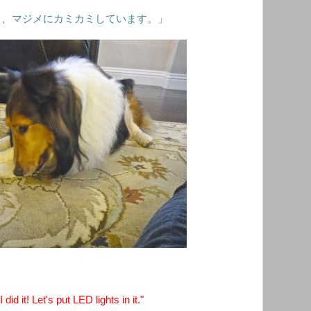
く、マジメにカミカミしています。」
id it! Let's put LED lights in it."