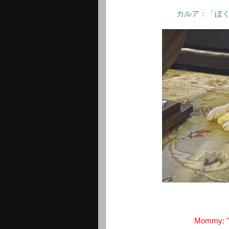
カルア：「ぼ
Mommy: "I d