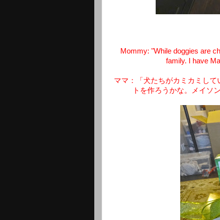
Mommy: "While doggies are che
family. I have Ma
ママ：「犬たちがカミカミして
トを作ろうかな。メイソン