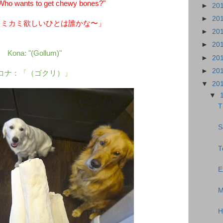
ho wants to get chewy bones?"
►
20
►
20
カミカミ欲しいひとは誰かな〜」
►
20
►
20
Kona: "(Gollum)"
►
20
►
20
コナ：「（ゴクリ）」
▼
20
▼
T
S
T
E
M
H