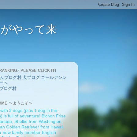
バーがやって来
RANKING♪ PLEASE CLICK IT!
ブログ村
OME 〜ようこそ〜
 with 3 dogs (plus 1 dog in the
 is full of adventure! Bichon Frise
anada, Sheltie from Washington,
an Golden Retriever from Hawaii,
r new family member English