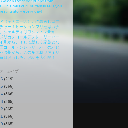
Golden Retriever puppy from
 This multicultural family tells you
resting story every day!
犬（＋天国一匹）との暮らしはア
チャー！ビーションフリゼはカナ
、シェルティはワシントン州か
メリカンゴールデンレトリーバー
イ州から、そして新しく家族とな
国ゴールデンレトリーバーのパピ
バダ州から。この多国籍ファミリ
毎日おもしろいお話を大公開！
 アーカイブ
26
(219)
25
(365)
24
(366)
23
(365)
22
(365)
21
(365)
20
(365)