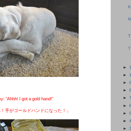
K
M
T
T
►
►
►
►
►
 "Ahhh! I got a gold hand!"
►
あ！手がゴールドハンドになった！」
►
►
►