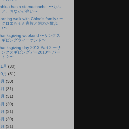
ahlua has a stomachache. 〜カル
ア、おなかが痛い〜
orning walk with Chloe's family♪ 〜
クロエちゃん家族と朝のお散歩
♪〜
hanksgiving weekend 〜サンクス
ギビングウィーケンド〜
hanksgiving day 2013 Part 2 〜サ
ンクスギビングデー2013年 パー
ト２〜
11月
(30)
10月
(31)
9月
(30)
8月
(31)
7月
(31)
6月
(30)
5月
(31)
4月
(30)
3月
(31)