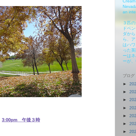
Cream 
Nevada.
an inte
３匹の
ドベン
ダから
ら、ア
はハワ
った英
ーはネ
ーが、
ブログ
►
20
►
20
►
20
►
20
►
20
3:00pm 午後３時
►
20
►
20