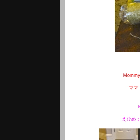
Mommy: 
ママ
えひめ