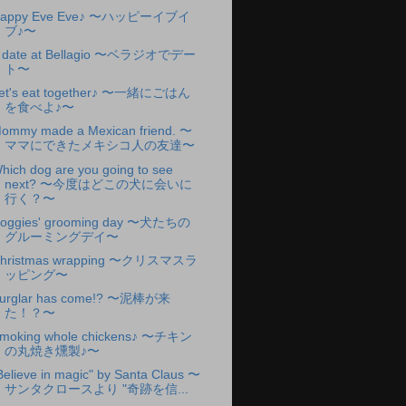
appy Eve Eve♪ 〜ハッピーイブイ
ブ♪〜
 date at Bellagio 〜ベラジオでデー
ト〜
et's eat together♪ 〜一緒にごはん
を食べよ♪〜
ommy made a Mexican friend. 〜
ママにできたメキシコ人の友達〜
hich dog are you going to see
next? 〜今度はどこの犬に会いに
行く？〜
oggies' grooming day 〜犬たちの
グルーミングデイ〜
hristmas wrapping 〜クリスマスラ
ッピング〜
urglar has come!? 〜泥棒が来
た！？〜
moking whole chickens♪ 〜チキン
の丸焼き燻製♪〜
Believe in magic" by Santa Claus 〜
サンタクロースより "奇跡を信...