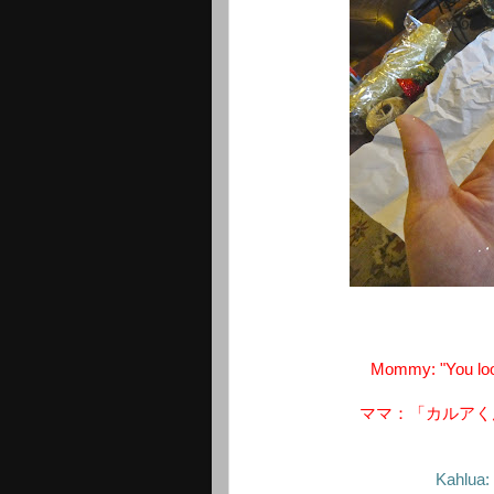
Mommy: "You look
ママ：「カルアく
Kahlua: 