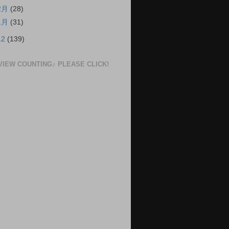
2月
(28)
1月
(31)
12
(139)
VIEW COUNTING♪ PLEASE CLICK!