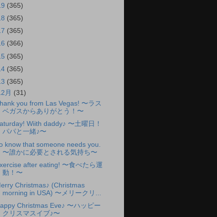
19
(365)
18
(365)
17
(365)
16
(366)
15
(365)
14
(365)
13
(365)
12月
(31)
hank you from Las Vegas! 〜ラス
ベガスからありがとう！〜
aturday! Wiith daddy♪ 〜土曜日！
パパと一緒♪〜
o know that someone needs you.
〜誰かに必要とされる気持ち〜
xercise after eating! 〜食べたら運
動！〜
erry Christmas♪ (Christmas
morning in USA) 〜メリークリ...
appy Christmas Eve♪ 〜ハッピー
クリスマスイブ♪〜