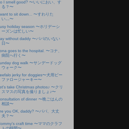
o I smell good? 〜いいにおい、す
る？〜
 want to sit down... 〜すわりた
い‥‥〜
usy holiday season 〜ホリデーシ
ーズンは忙しい〜
ay without daddy 〜パパのいない
日〜
ona goes to the hospital. 〜コナ、
病院へ行く〜
unday dog walk 〜サンデードッグ
ウォーク〜
eefalo jerky for doggies〜犬用ビー
ファロージャーキー〜
et's take Christmas photos♪ 〜クリ
スマスの写真を撮りましょ♪〜
onsultation of dinner 〜晩ごはんの
相談〜
re you OK, daddy? 〜パパ、大丈
夫？〜
ommy's craft time 〜ママのクラフ
トの時間〜