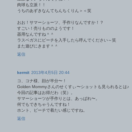
肉球も立派！！
うちのあずきなんてちんちくりん＞＜笑
おお！サマーショーツ、手作りなんですか！？
すごい！売りもののようです！
器用なんですね＾＾
ラスベガスにビーチを入手したら呼んでください～笑
また遊びにきます＾＾
返信
kermit
2013年4月5日 20:44
コ、コナ様、顔が半分〜！
Golden Mommyさんのせくすぃ〜ショットも見られるとは♪
今回の記事はお得だわ（笑）。
サマーショーツが手作りとは、あっぱれ〜。
何でもできちゃうんですね！
ホント、ビーチで着たい感じですね。
返信