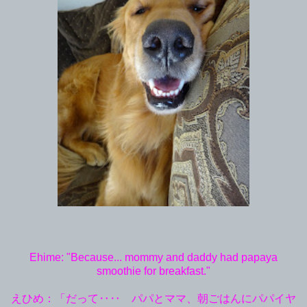
Ehime: "Because... mommy and daddy had papaya
smoothie for breakfast."
えひめ：「だって‥‥ パパとママ、朝ごはんにパパイヤ