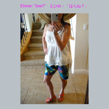
Ehime: "See?" えひめ：「ほらね？」