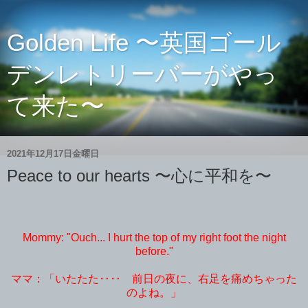
Golden Life 〜英国ゴール
デンレトリーバーがやっ
て来た〜
2021年12月17日金曜日
Peace to our hearts 〜心に平和を〜
Mommy: "Ouch... I hurt the top of my right foot the night
before."
ママ：「いたたた‥‥ 前日の夜に、右足を痛めちゃった
のよね。
」