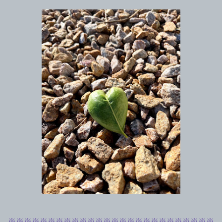
※※※
※※※
※※※
※※※
※※※
※※※
※※※
※※※
※※