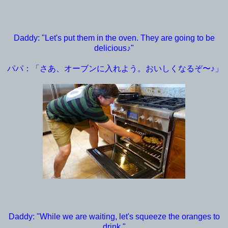
Daddy: "Let's put them in the oven. They are going to be
delicious♪"
パパ：「さあ、オーブンに入れよう。おいしくなるぞ〜♪」
Daddy: "While we are waiting, let's squeeze the oranges to
drink."