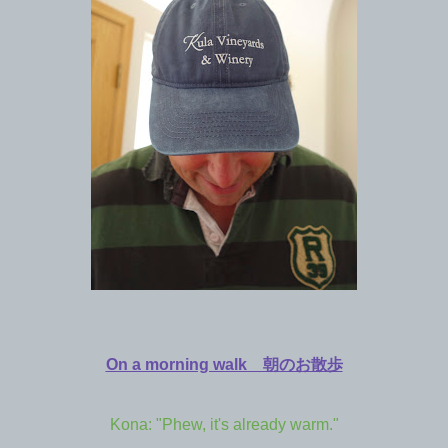
On a morning walk 朝のお散歩
Kona: "Phew, it's already warm."