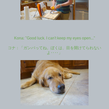
Kona: "Good luck. I can't keep my eyes
open.
.."
コナ：「ガンバってね。ぼくは、目を開けてられない
よ‥‥」