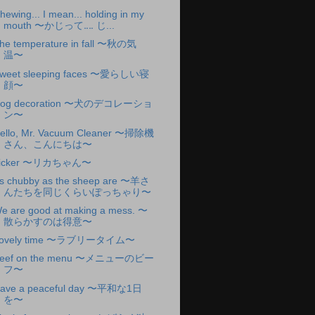
hewing... I mean... holding in my
mouth 〜かじって‥‥ じ...
he temperature in fall 〜秋の気
温〜
weet sleeping faces 〜愛らしい寝
顔〜
og decoration 〜犬のデコレーショ
ン〜
ello, Mr. Vacuum Cleaner 〜掃除機
さん、こんにちは〜
icker 〜リカちゃん〜
s chubby as the sheep are 〜羊さ
んたちを同じくらいぽっちゃり〜
e are good at making a mess. 〜
散らかすのは得意〜
ovely time 〜ラブリータイム〜
eef on the menu 〜メニューのビー
フ〜
ave a peaceful day 〜平和な1日
を〜