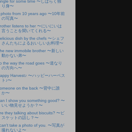
ingle for some time 〜しばらく独
り身〜
 photo from 10 years ago 〜10年前
の写真〜
rother listens to her 〜にいにいは
言うことを聞いてくれる〜
elicious dish by the chefs 〜シェフ
さんたちによるおいしいお料理〜
he new immobile brother 〜新しい
動かない弟〜
o the way the road goes 〜道なり
の方向へ〜
appy Harvest♪ 〜ハッピーハーベス
ト♪〜
omeone on the back 〜背中に誰
か〜
an I show you something good? 〜
いい物見せようか？〜
re they talking about biscuits? 〜ビ
スケットの話し？〜
 can't take a photo of you. 〜写真が
撮れないよ〜