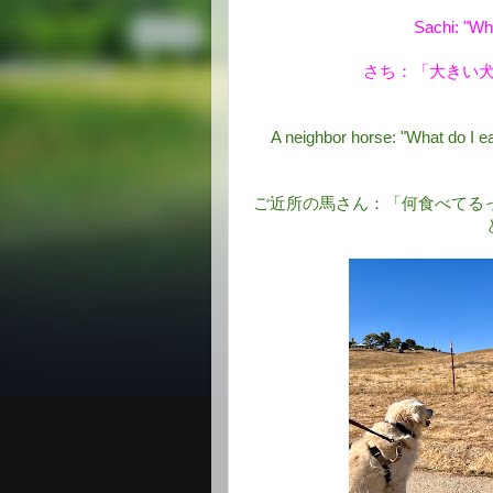
Sachi: "Wh
さち：「大きい
A neighbor horse: "What do I eat
ご近所の馬さん：「何食べてる