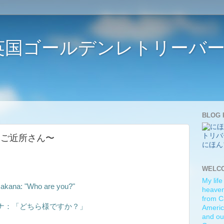
ife 〜英国ゴールデンレトリー
BLOG 
新しいご近所さん〜
にほん
WELC
My life
akana: "Who are you?"
heaven)
from C
ナ：「どちら様ですか？」
Americ
and ou