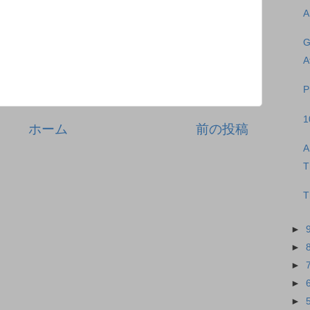
A
G
A
P
1
ホーム
前の投稿
A
T
T
►
►
►
►
►