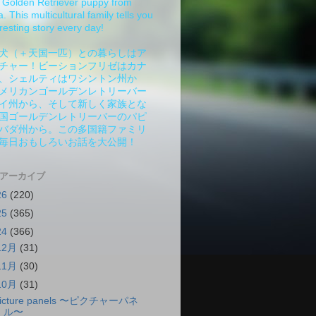
Golden Retriever puppy from
 This multicultural family tells you
resting story every day!
犬（＋天国一匹）との暮らしはア
チャー！ビーションフリゼはカナ
、シェルティはワシントン州か
メリカンゴールデンレトリーバー
イ州から、そして新しく家族とな
国ゴールデンレトリーバーのパピ
バダ州から。この多国籍ファミリ
毎日おもしろいお話を大公開！
 アーカイブ
26
(220)
25
(365)
24
(366)
12月
(31)
11月
(30)
10月
(31)
icture panels 〜ピクチャーパネ
ル〜