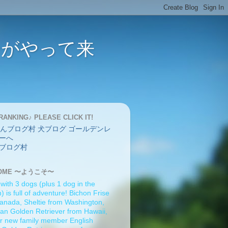
バーがやって来
RANKING♪ PLEASE CLICK IT!
ブログ村
OME 〜ようこそ〜
 with 3 dogs (plus 1 dog in the
 is full of adventure! Bichon Frise
anada, Sheltie from Washington,
an Golden Retriever from Hawaii,
r new family member English