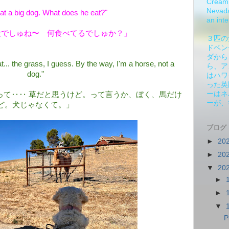
Cream 
Nevada.
at a big dog. What does he eat?"
an inte
犬でしゅね〜 何食べてるでしゅか？」
３匹の
ドベン
ダから
... the grass, I guess. By the way, I'm a horse, not a
ら、ア
dog."
はハワ
った英
ーはネ
って‥‥ 草だと思うけど。って言うか、ぼく、馬だけ
ーが、
ど。犬じゃなくて。」
ブログ
►
20
►
20
▼
20
►
►
▼
P