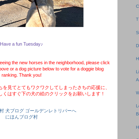
C
T
S
Have a fun Tuesday♪
D
H
eeing the new horses in the neighborhood, please click
bove or a dog picture below to vote for a doggie blog
L
ranking. Thank you!
A
ちを見てとてもワクワクしてしまったさちの応援に、
W
しくはすぐ下の犬の絵のクリックをお願いします！
L
B
にほんブログ村
H