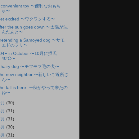
 convenient toy 〜便利なおもち
ゃ〜
et excited 〜ワクワクする〜
fter the sun goes down 〜太陽が沈
んだあと〜
retending a Samoyed dog 〜サモ
エドのフリ〜
04F in October 〜10月に摂氏
40℃〜
 hairy dog 〜モフモフ毛の犬〜
he new neighbor 〜新しいご近所さ
ん〜
he fall is here. 〜秋がやって来たの
ね〜
9月
(30)
8月
(31)
7月
(31)
6月
(30)
5月
(31)