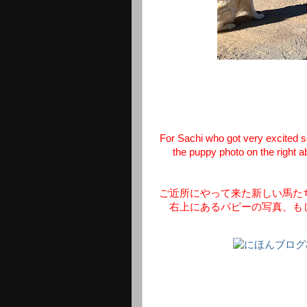
For Sachi who got very excited s
the puppy photo on the right a
ご近所にやって来た新しい馬た
右上にあるパピーの写真、も