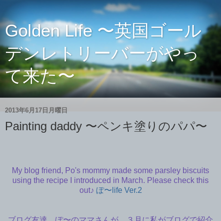
Golden Life 〜英国ゴール
デンレトリーバーがやっ
て来た〜
2013年6月17日月曜日
Painting daddy 〜ペンキ塗りのパパ〜
My blog friend, Po's mommy made some parsley biscuits
using the recipe I introduced in March. Please check this
out♪
ぽ〜life Ver.2
ブログ友達、ぽ〜のママさんが、３月に私がブログで紹介